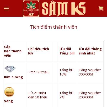
Skip
to
content
Tích điểm thành viên
Cấp
Chỉ tiêu tích
Ưu đãi
Ưu đãi tháng
bậc thành
lũy
Tổng bill
sinh nhật
viên
Tổng bill
Tặng Voucher
Trên 50 triệu
10%
300.000đ
Kim cương
Từ 21 triệu
Tổng bill
Tặng Voucher
đến 50 triệu
7%
200.000đ
Vàng