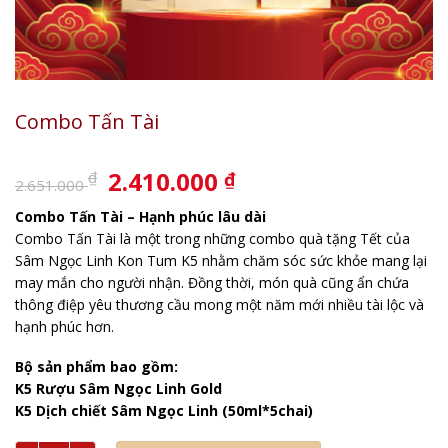
Combo Tấn Tài
Giá
Giá
2.410.000
₫
₫
2.651.000
gốc
hiện
Combo Tấn Tài – Hạnh phúc lâu dài
là:
tại
Combo Tấn Tài là một trong những combo quà tặng Tết của
2.651.000 ₫.
là:
Sâm Ngọc Linh Kon Tum K5 nhằm chăm sóc sức khỏe mang lại
2.410.000 ₫.
may mắn cho người nhận. Đồng thời, món quà cũng ẩn chứa
thông điệp yêu thương cầu mong một năm mới nhiều tài lộc và
hạnh phúc hơn.
Bộ sản phẩm bao gồm:
K5 Rượu Sâm Ngọc Linh Gold
K5 Dịch chiết Sâm Ngọc Linh (50ml*5chai)