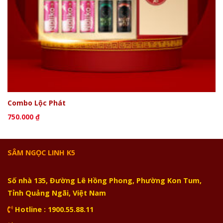
Combo Lộc Phát
750.000
₫
SÂM NGỌC LINH K5
Số nhà 135, Đường Lê Hồng Phong, Phường Kon Tum,
Tỉnh Quảng Ngãi, Việt Nam
Hotline : 1900.55.88.11