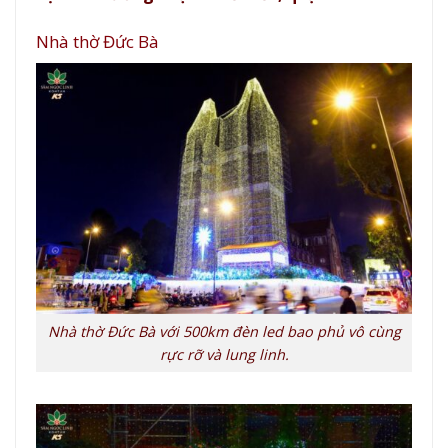
Nhà thờ Đức Bà
Nhà thờ Đức Bà với 500km đèn led bao phủ vô cùng
rực rỡ và lung linh.