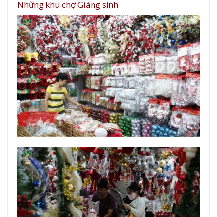
Những khu chợ Giáng sinh