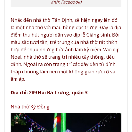
ảnh: Facebook)
Nhắc đến nhà thờ Tân Định, sẽ hiện ngay lên đó
là một nhà thờ với màu hồng đặc trưng. Đây là địa
điểm thu hút người dân vào dịp lễ Giáng sinh. Bởi
màu sắc tươi tắn, trẻ trung của nhà thờ rất thích
hợp để chụp những bức ảnh làm kỷ niệm. Vào dịp
Noel, nhà thờ sẽ trang trí nhiều cây thông, tiểu
cảnh. Ngoài ra còn trang trí các dây đèn từ đỉnh
tháp chuông làm nên một không gian rực rỡ và
ấm áp.
Địa chỉ: 289 Hai Bà Trưng, quận 3
Nhà thờ Kỳ Đồng