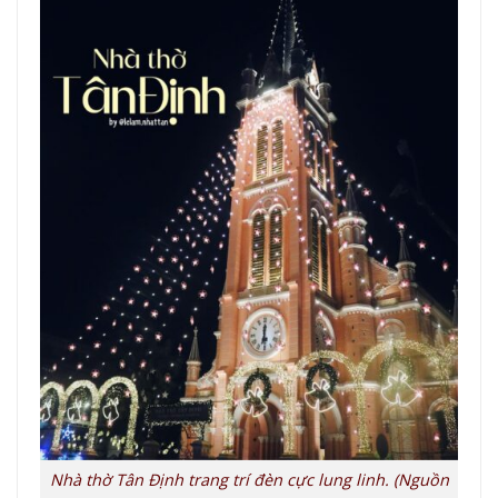
Nhà thờ Tân Định trang trí đèn cực lung linh. (Nguồn