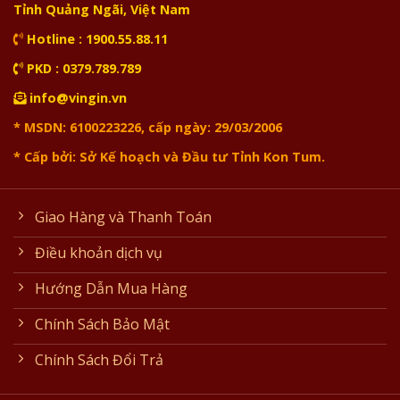
Tỉnh Quảng Ngãi, Việt Nam
Hotline : 1900.55.88.11
PKD : 0379.789.789
info@vingin.vn
* MSDN: 6100223226, cấp ngày: 29/03/2006
* Cấp bởi: Sở Kế hoạch và Đầu tư Tỉnh Kon Tum.
Giao Hàng và Thanh Toán
Điều khoản dịch vụ
Hướng Dẫn Mua Hàng
Chính Sách Bảo Mật
Chính Sách Đổi Trả