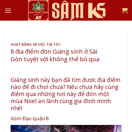
Skip
to
content
HOẠT ĐỘNG XÃ HỘI
,
TIN TỨC
8 địa điểm đón Giáng sinh ở Sài
Gòn tuyệt vời không thể bỏ qua
Giáng sinh này bạn đã tìm được địa điểm
nào để đi chơi chưa? Nếu chưa hãy cùng
điểm qua những nơi này để đón một
mùa Noel an lành cùng gia đình mình
nhé!
Xóm Đạo quận 8