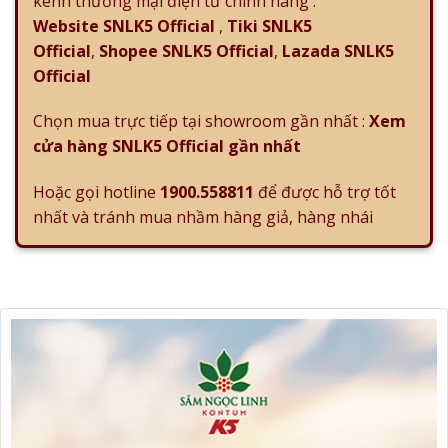
kênh thương mại điện tử chính hãng :
Website SNLK5 Official
,
Tiki SNLK5
Official
,
Shopee SNLK5 Official
,
Lazada SNLK5
Official
Chọn mua trực tiếp tại showroom gần nhất :
Xem
cửa hàng SNLK5 Official gần nhất
Hoặc gọi hotline
1900.558811
để được hỗ trợ tốt
nhất và tránh mua nhầm hàng giả, hàng nhái