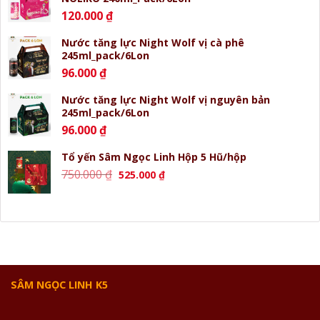
120.000
₫
Nước tăng lực Night Wolf vị cà phê
245ml_pack/6Lon
96.000
₫
Nước tăng lực Night Wolf vị nguyên bản
245ml_pack/6Lon
96.000
₫
Tổ yến Sâm Ngọc Linh Hộp 5 Hũ/hộp
Giá
Giá
750.000
₫
525.000
₫
gốc
hiện
là:
tại
750.000 ₫.
là:
525.000 ₫.
SÂM NGỌC LINH K5