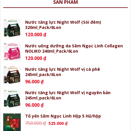
SẢN PHẨM
Nước tăng lực Night Wolf (Sói đêm)
320ml_Pack/6Lon
120.000
₫
Nước uống dưỡng da Sâm Ngọc Linh Collagen
NOLIKO 240ml_Pack/6Lon
120.000
₫
Nước tăng lực Night Wolf vị cà phê
245ml_pack/6Lon
96.000
₫
Nước tăng lực Night Wolf vị nguyên bản
245ml_pack/6Lon
96.000
₫
Tổ yến Sâm Ngọc Linh Hộp 5 Hũ/hộp
Giá
Giá
750.000
₫
525.000
₫
gốc
hiện