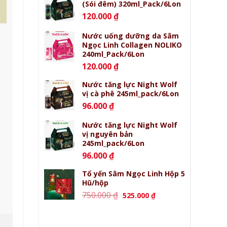
(Sói đêm) 320ml_Pack/6Lon
120.000
₫
Nước uống dưỡng da Sâm
Ngọc Linh Collagen NOLIKO
240ml_Pack/6Lon
120.000
₫
Nước tăng lực Night Wolf
vị cà phê 245ml_pack/6Lon
96.000
₫
Nước tăng lực Night Wolf
vị nguyên bản
245ml_pack/6Lon
96.000
₫
Tổ yến Sâm Ngọc Linh Hộp 5
Hũ/hộp
Giá
Giá
750.000
₫
525.000
₫
gốc
hiện
là:
tại
750.000 ₫.
là: