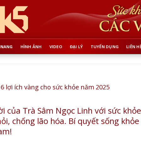
 NANG
HÌNH ẢNH
VIDEO
ĐẠI LÝ
TUYỂN DỤNG
LIÊN H
 6 lợi ích vàng cho sức khỏe năm 2025
i của Trà Sâm Ngọc Linh với sức khỏe
i, chống lão hóa. Bí quyết sống khỏe
Nam!