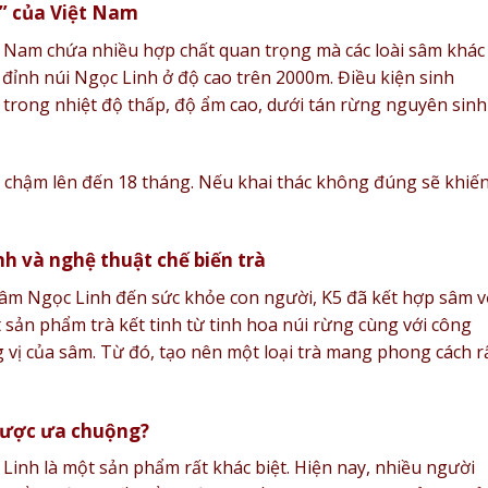
o” của Việt Nam
t Nam chứa nhiều hợp chất quan trọng mà các loài sâm khác
ại đỉnh núi Ngọc Linh ở độ cao trên 2000m. Điều kiện sinh
n trong nhiệt độ thấp, độ ẩm cao, dưới tán rừng nguyên sinh
t chậm lên đến 18 tháng. Nếu khai thác không đúng sẽ khiế
h và nghệ thuật chế biến trà
 Sâm Ngọc Linh đến sức khỏe con người, K5 đã kết hợp sâm v
 sản phẩm trà kết tinh từ tinh hoa núi rừng cùng với công
 vị của sâm. Từ đó, tạo nên một loại trà mang phong cách r
được ưa chuộng?
 Linh là một sản phẩm rất khác biệt. Hiện nay, nhiều người