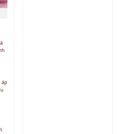
và
nh
i áp
ữu
i.