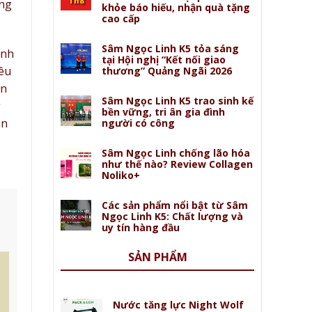
Th8
ởng
khỏe báo hiếu, nhận quà tặng
cao cấp
Sâm Ngọc Linh K5 tỏa sáng
anh
tại Hội nghị “Kết nối giao
iêu
thương” Quảng Ngãi 2026
ển
Sâm Ngọc Linh K5 trao sinh kế
g
bền vững, tri ân gia đình
on
người có công
Sâm Ngọc Linh chống lão hóa
như thế nào? Review Collagen
Noliko+
Các sản phẩm nổi bật từ Sâm
Ngọc Linh K5: Chất lượng và
uy tín hàng đầu
SẢN PHẨM
Nước tăng lực Night Wolf