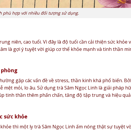
h phù hợp với nhiều đối tượng sử dụng.
ng niên, cao tuổi. Vì đây là độ tuổi cần cải thiện sức khỏe 
m là gợi ý tuyệt vời giúp cơ thể khỏe mạnh và tinh thần mi
n phòng
hường gặp các vấn đề về stress, thần kinh khá phổ biến. Bở
 dễ mệt mỏi, lo âu. Sử dụng trà Sâm Ngọc Linh là giải pháp h
iúp tinh thần thêm phấn chấn, tăng độ tập trung và hiệu quả
c sức khỏe
hỏe thì một ly trà Sâm Ngọc Linh ấm nóng thật sự tuyệt vờ