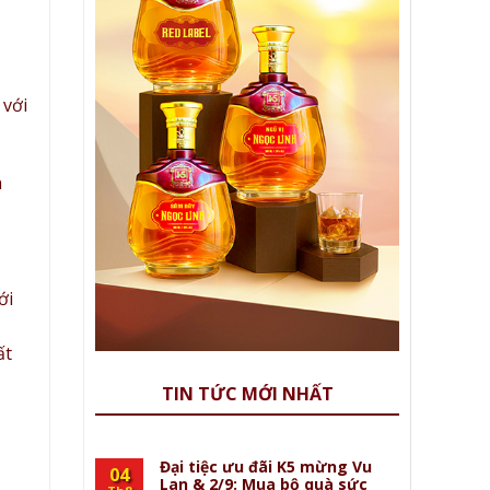
 với
n
ới
ất
TIN TỨC MỚI NHẤT
Đại tiệc ưu đãi K5 mừng Vu
04
Lan & 2/9: Mua bộ quà sức