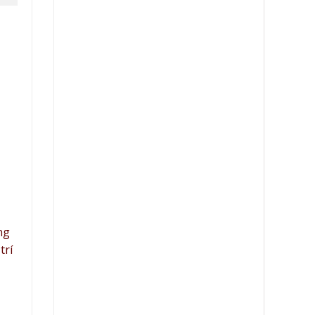
525.000 ₫.
ng
trí